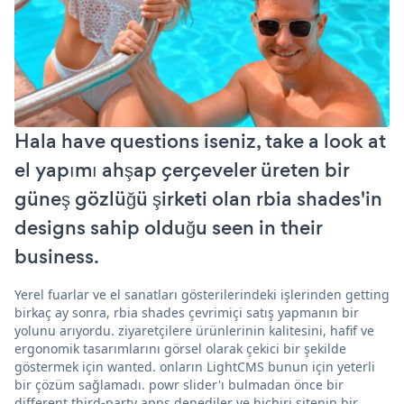
Hala have questions iseniz, take a look at
el yapımı ahşap çerçeveler üreten bir
güneş gözlüğü şirketi olan rbia shades'in
designs sahip olduğu seen in their
business.
Yerel fuarlar ve el sanatları gösterilerindeki işlerinden getting
birkaç ay sonra, rbia shades çevrimiçi satış yapmanın bir
yolunu arıyordu. ziyaretçilere ürünlerinin kalitesini, hafif ve
ergonomik tasarımlarını görsel olarak çekici bir şekilde
göstermek için wanted. onların LightCMS bunun için yeterli
bir çözüm sağlamadı. powr slider'ı bulmadan önce bir
different third-party apps denediler ve hiçbiri sitenin bir