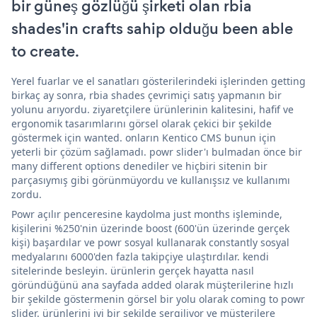
bir güneş gözlüğü şirketi olan rbia
shades'in crafts sahip olduğu been able
to create.
Yerel fuarlar ve el sanatları gösterilerindeki işlerinden getting
birkaç ay sonra, rbia shades çevrimiçi satış yapmanın bir
yolunu arıyordu. ziyaretçilere ürünlerinin kalitesini, hafif ve
ergonomik tasarımlarını görsel olarak çekici bir şekilde
göstermek için wanted. onların Kentico CMS bunun için
yeterli bir çözüm sağlamadı. powr slider'ı bulmadan önce bir
many different options denediler ve hiçbiri sitenin bir
parçasıymış gibi görünmüyordu ve kullanışsız ve kullanımı
zordu.
Powr açılır penceresine kaydolma just months işleminde,
kişilerini %250'nin üzerinde boost (600'ün üzerinde gerçek
kişi) başardılar ve powr sosyal kullanarak constantly sosyal
medyalarını 6000'den fazla takipçiye ulaştırdılar. kendi
sitelerinde besleyin. ürünlerin gerçek hayatta nasıl
göründüğünü ana sayfada added olarak müşterilerine hızlı
bir şekilde göstermenin görsel bir yolu olarak coming to powr
slider. ürünlerini iyi bir şekilde sergiliyor ve müşterilere