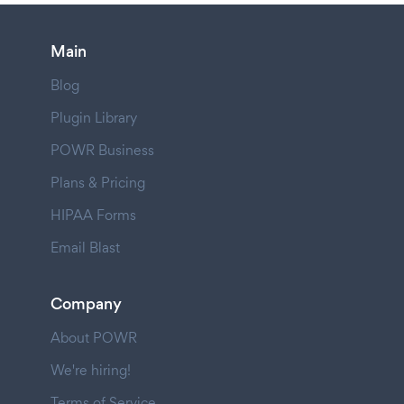
Main
Blog
Plugin Library
POWR Business
Plans & Pricing
HIPAA Forms
Email Blast
Company
About POWR
We're hiring!
Terms of Service