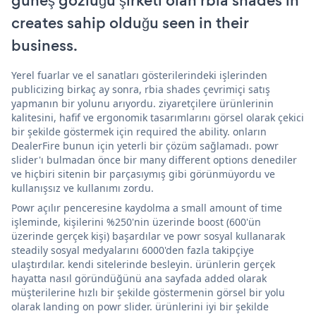
güneş gözlüğü şirketi olan rbia shades'in
creates sahip olduğu seen in their
business.
Yerel fuarlar ve el sanatları gösterilerindeki işlerinden
publicizing birkaç ay sonra, rbia shades çevrimiçi satış
yapmanın bir yolunu arıyordu. ziyaretçilere ürünlerinin
kalitesini, hafif ve ergonomik tasarımlarını görsel olarak çekici
bir şekilde göstermek için required the ability. onların
DealerFire bunun için yeterli bir çözüm sağlamadı. powr
slider'ı bulmadan önce bir many different options denediler
ve hiçbiri sitenin bir parçasıymış gibi görünmüyordu ve
kullanışsız ve kullanımı zordu.
Powr açılır penceresine kaydolma a small amount of time
işleminde, kişilerini %250'nin üzerinde boost (600'ün
üzerinde gerçek kişi) başardılar ve powr sosyal kullanarak
steadily sosyal medyalarını 6000'den fazla takipçiye
ulaştırdılar. kendi sitelerinde besleyin. ürünlerin gerçek
hayatta nasıl göründüğünü ana sayfada added olarak
müşterilerine hızlı bir şekilde göstermenin görsel bir yolu
olarak landing on powr slider. ürünlerini iyi bir şekilde