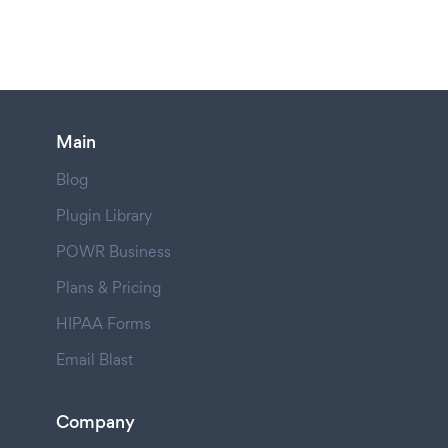
Main
Blog
Plugin Library
POWR Business
Plans & Pricing
HIPAA Forms
Email Blast
Company