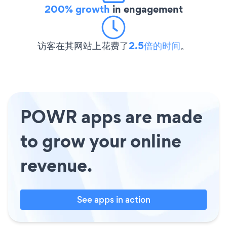
200% growth
in engagement
访客在其网站上花费了
2.5倍的时间
。
POWR apps are made
to grow your online
revenue.
See apps in action