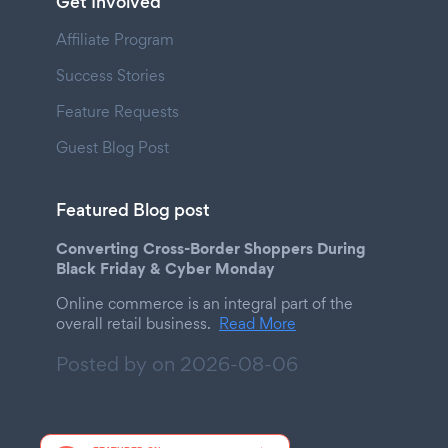
Get Involved
Affiliate Program
Success Stories
Feature Requests
Guest Blog Post
Featured Blog post
Converting Cross-Border Shoppers During
Black Friday & Cyber Monday
Online commerce is an integral part of the
overall retail business.
Read More
Posted by on
2026-08-06