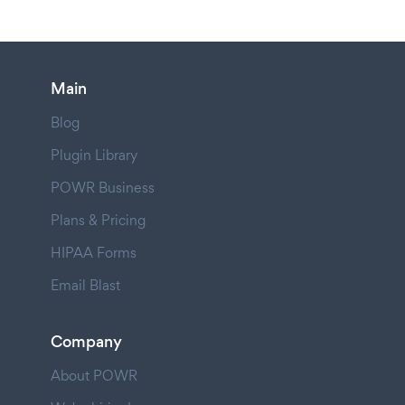
Main
Blog
Plugin Library
POWR Business
Plans & Pricing
HIPAA Forms
Email Blast
Company
About POWR