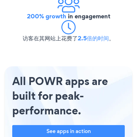
200% growth
in engagement
访客在其网站上花费了
2.5倍的时间
。
All POWR apps are
built for peak-
performance.
See apps in action