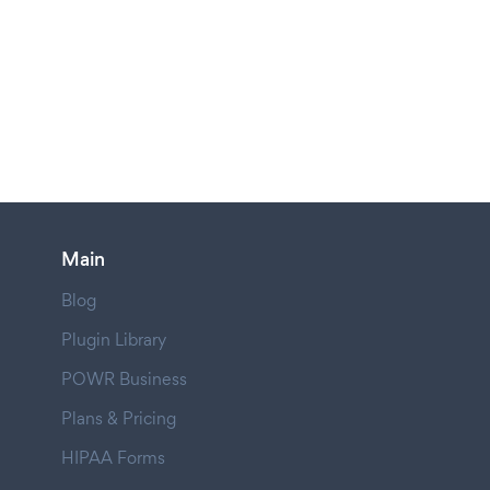
Main
Blog
Plugin Library
POWR Business
Plans & Pricing
HIPAA Forms