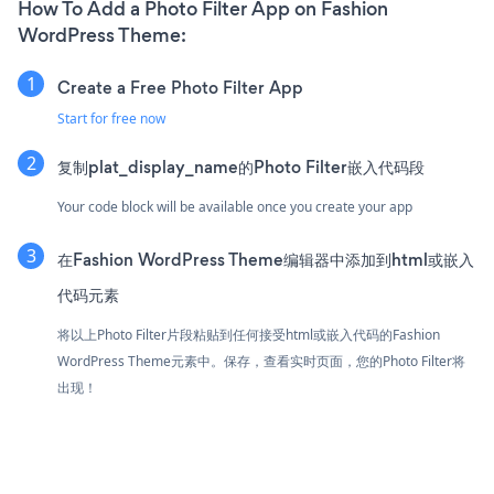
How To Add a Photo Filter App on Fashion
WordPress Theme:
Create a Free Photo Filter App
Start for free now
复制plat_display_name的Photo Filter嵌入代码段
Your code block will be available once you create your app
在Fashion WordPress Theme编辑器中添加到html或嵌入
代码元素
将以上Photo Filter片段粘贴到任何接受html或嵌入代码的Fashion
WordPress Theme元素中。保存，查看实时页面，您的Photo Filter将
出现！