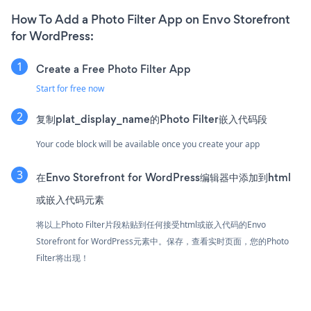
How To Add a Photo Filter App on Envo Storefront
for WordPress:
Create a Free Photo Filter App
Start for free now
复制plat_display_name的Photo Filter嵌入代码段
Your code block will be available once you create your app
在Envo Storefront for WordPress编辑器中添加到html
或嵌入代码元素
将以上Photo Filter片段粘贴到任何接受html或嵌入代码的Envo
Storefront for WordPress元素中。保存，查看实时页面，您的Photo
Filter将出现！