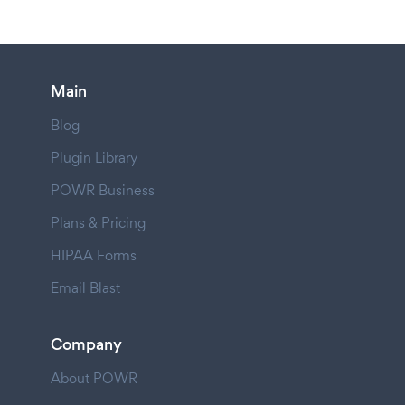
Main
Blog
Plugin Library
POWR Business
Plans & Pricing
HIPAA Forms
Email Blast
Company
About POWR