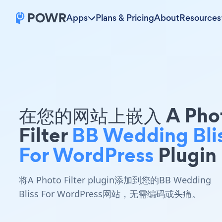
Apps
Plans & Pricing
About
Resources
在您的网站上嵌入 A Pho
Filter
BB Wedding Bli
For WordPress
Plugin
将A Photo Filter plugin添加到您的BB Wedding
Bliss For WordPress网站，无需编码或头痛。