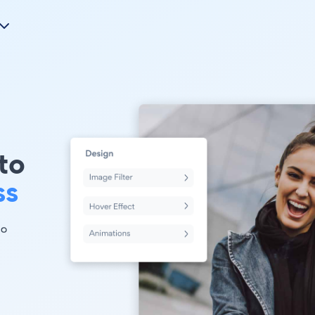
to
ss
 。