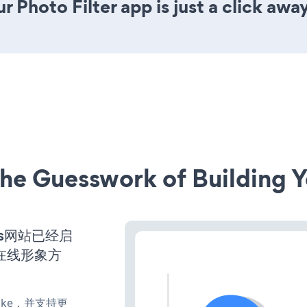
 Photo Filter app is just a click away
he Guesswork of Building Y
ress网站已经启
在线形象方
、make，并支持更