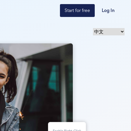
Start for free
Log In