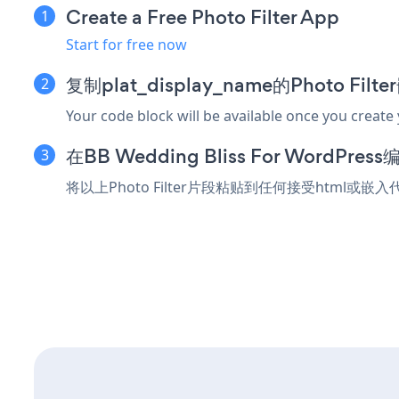
Create a Free Photo Filter App
Start for free now
复制plat_display_name的Photo Fil
Your code block will be available once you create
在BB Wedding Bliss For Word
将以上Photo Filter片段粘贴到任何接受html或嵌入代码