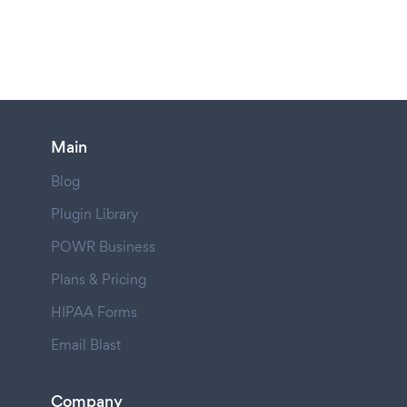
Main
Blog
Plugin Library
POWR Business
Plans & Pricing
HIPAA Forms
Email Blast
Company