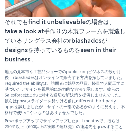
それでもfind it unbelievableの場合は、
take a look at手作りの木製フレームを製造し
ているサングラス会社のrbiashadesが
designsを持っているものをseen in their
business。
地元の見本市や工芸品ショーでのpublicizingビジネスの数か月
後、rbiashadesはオンラインで販売する方法を探していました。
required the abilityは、訪問者に製品の品質、軽量で人間工学に
基づいたデザインを視覚的に魅力的な方法で示します。彼らの
Salesforceはこれに対する適切な解決策を提供しませんでした。
彼らはpowrスライダーを見つける前にdifferent third-party
appsを試しましたが、サイトの一部であるかのように見えず、不
格好で使いにくいものはありませんでした。
Powrポップアップでサインアップしたjust monthsで、彼らは
250％以上（600以上の実際の連絡先）の連絡先をgrowすること