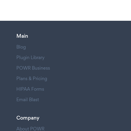
Main
Blog
Plugin Library
POWR Business
Plans & Pricing
HIPAA Forms
Email Blast
Company
About POWR