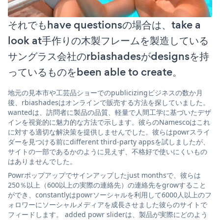
それでもhave questionsの場合は、take a
look at手作りの木製フレームを製造している
サングラス会社のrbiashadesがdesignsを持
っているものをbeen able to create。
地元の見本市や工芸品ショーでのpublicizingビジネスの数か月
後、rbiashadesはオンラインで販売する方法を探していました。
wantedは、訪問者に製品の品質、軽量で人間工学に基づいたデザ
インを視覚的に魅力的な方法で示します。彼らのNamescoはこれ
に対する適切な解決策を提供しませんでした。彼らはpowrスライ
ダーを見つける前にdifferent third-party appsを試しましたが、
サイトの一部であるかのように見えず、不格好で使いにくいもの
はありませんでした。
Powrポップアップでサインアップしたjust monthsで、彼らは
250％以上（600以上の実際の連絡先）の連絡先をgrowすること
ができ、constantlyはpowrソーシャルを利用して6000人以上のフ
ォロワーにソーシャルメディアを成長させました彼らのサイトで
フィードします。 added powr sliderは、製品が実際にどのよう