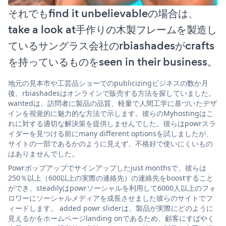
それでもfind it unbelievableの場合は、
take a look at手作りの木製フレームを製造し
ているサングラス会社のrbiashadesがcrafts
を持っているものをseen in their business。
地元の見本市や工芸品ショーでのpublicizingビジネスの数か月
後、rbiashadesはオンラインで販売する方法を探していました。
wantedは、訪問者に製品の品質、軽量で人間工学に基づいたデザ
インを視覚的に魅力的な方法で示します。彼らのMyhostingはこ
れに対する適切な解決策を提供しませんでした。彼らはpowrスラ
イダーを見つける前にmany different optionsを試しましたが、
サイトの一部であるかのように見えず、不格好で使いにくいもの
はありませんでした。
Powrポップアップでサインアップしたjust monthsで、彼らは
250％以上（600以上の実際の連絡先）の連絡先をboostすること
ができ、steadilyはpowrソーシャルを利用して6000人以上のフォ
ロワーにソーシャルメディアを成長させました彼らのサイトでフ
ィードします。 added powr sliderは、製品が実際にどのように
見えるかをホームページlanding onであるため、顧客にすばやく