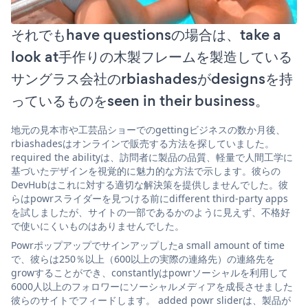
それでもhave questionsの場合は、take a
look at手作りの木製フレームを製造している
サングラス会社のrbiashadesがdesignsを持
っているものをseen in their business。
地元の見本市や工芸品ショーでのgettingビジネスの数か月後、
rbiashadesはオンラインで販売する方法を探していました。
required the abilityは、訪問者に製品の品質、軽量で人間工学に
基づいたデザインを視覚的に魅力的な方法で示します。彼らの
DevHubはこれに対する適切な解決策を提供しませんでした。彼
らはpowrスライダーを見つける前にdifferent third-party apps
を試しましたが、サイトの一部であるかのように見えず、不格好
で使いにくいものはありませんでした。
Powrポップアップでサインアップしたa small amount of time
で、彼らは250％以上（600以上の実際の連絡先）の連絡先を
growすることができ、constantlyはpowrソーシャルを利用して
6000人以上のフォロワーにソーシャルメディアを成長させました
彼らのサイトでフィードします。 added powr sliderは、製品が