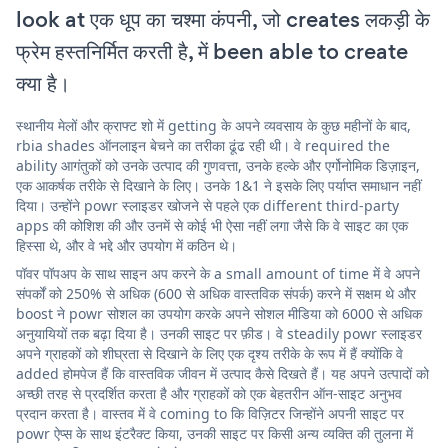
look at एक धूप का चश्मा कंपनी, जो creates लकड़ी के
फ्रेम हस्तनिर्मित करती है, में been able to create
क्या है।
स्थानीय मेलों और क्राफ्ट शो में getting के अपने व्यवसाय के कुछ महीनों के बाद,
rbia shades ऑनलाइन बेचने का तरीका ढूंढ रही थी। वे required the
ability आगंतुकों को उनके उत्पाद की गुणवत्ता, उनके हल्के और एर्गोनोमिक डिज़ाइन,
एक आकर्षक तरीके से दिखाने के लिए। उनके 1&1 ने इसके लिए पर्याप्त समाधान नहीं
दिया। उन्होंने powr स्लाइडर खोजने से पहले एक different third-party
apps की कोशिश की और उनमें से कोई भी ऐसा नहीं लगा जैसे कि वे साइट का एक
हिस्सा थे, और वे भद्दे और उपयोग में कठिन थे।
पॉवर पॉपअप के साथ साइन अप करने के a small amount of time में वे अपने
संपर्कों को 250% से अधिक (600 से अधिक वास्तविक संपर्क) करने में सक्षम थे और
boost ने powr सोशल का उपयोग करके अपने सोशल मीडिया को 6000 से अधिक
अनुयायियों तक बढ़ा दिया है। उनकी साइट पर फ़ीड। वे steadily powr स्लाइडर
अपने ग्राहकों को शीघ्रता से दिखाने के लिए एक दृश्य तरीके के रूप में हैं क्योंकि वे
added होमपेज हैं कि वास्तविक जीवन में उत्पाद कैसे दिखते हैं। यह अपने उत्पादों को
अच्छी तरह से प्रदर्शित करता है और ग्राहकों को एक बेहतरीन ऑन-साइट अनुभव
प्रदान करता है। वास्तव में वे coming to कि विज़िटर जिन्होंने अपनी साइट पर
powr ऐप्स के साथ इंटरैक्ट किया, उनकी साइट पर किसी अन्य व्यक्ति की तुलना में