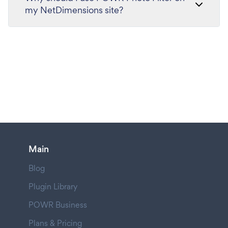
my NetDimensions site?
Main
Blog
Plugin Library
POWR Business
Plans & Pricing