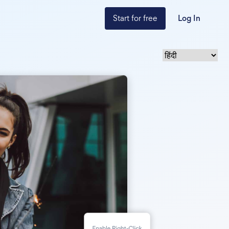
Start for free
Log In