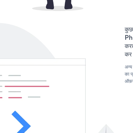
कुछ
Ph
करत
कर 
अन्य
का प
ऑफ़र