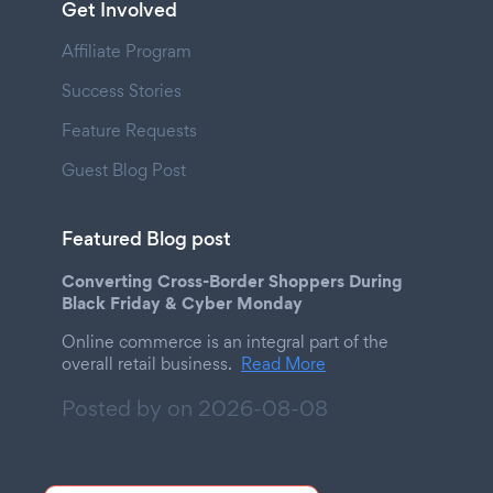
Get Involved
Affiliate Program
Success Stories
Feature Requests
Guest Blog Post
Featured Blog post
Converting Cross-Border Shoppers During
Black Friday & Cyber Monday
Online commerce is an integral part of the
overall retail business.
Read More
Posted by on
2026-08-08