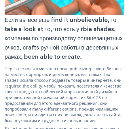
Если вы все еще find it unbelievable, то
take a look at то, что есть у rbia shades,
компании по производству солнцезащитных
очков, crafts ручной работы в деревянных
рамах, been able to create.
Через несколько месяцев после publicizing своего бизнеса
на местных ярмарках и ремесленных выставках rbia
shades искала способ продавать товары в интернете. они
required the ability, чтобы показать посетителям качество
своего продукта, свой легкий и эргономичный дизайн в
привлекательной визуальной форме. их Site123 не
предоставили для этого адекватного решения. они
попробовали many different options, прежде чем нашли
powr slider, и ни один из них не выглядел как часть сайта,
был неуклюжим и трудным в использовании.
За just months подписку с помощью всплывающего окна