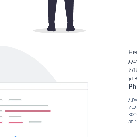
Не
де
ил
ут
Pho
Дру
исх
кот
at 