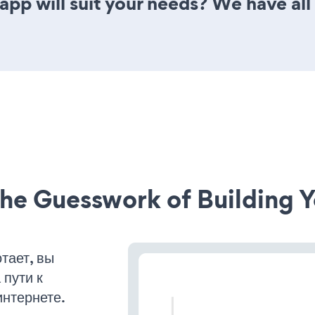
app will suit your needs? We have all
he Guesswork of Building Y
тает, вы
пути к
интернете.