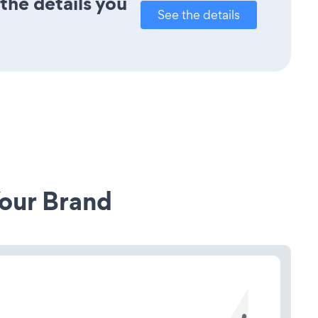
 the details you
See the details
our Brand