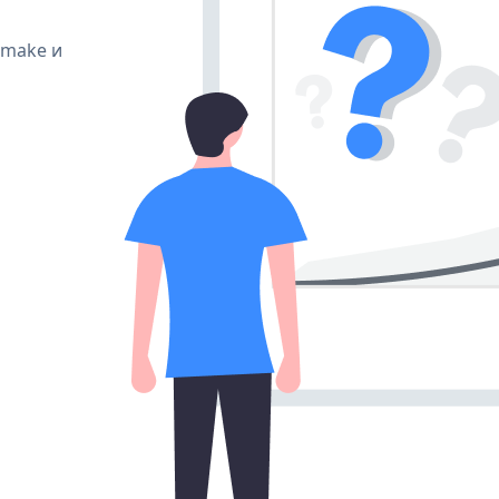
, make и