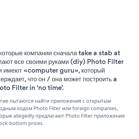
которые компании сначала take a stab at
лают все своими руками (diy) Photo Filter
и имеют «computer guru», который
верждает, что он / она может построить a
to Filter in 'no time'.
гие пытаются найти приложения с открытым
одным кодом Photo Filter или foreign companies,
орые allegedly предлагают Photo Filter приложения
rock-bottom prices.