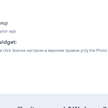
ницу
 your app
widget:
и click Значок настроек
в верхнем правом углу the Photo F