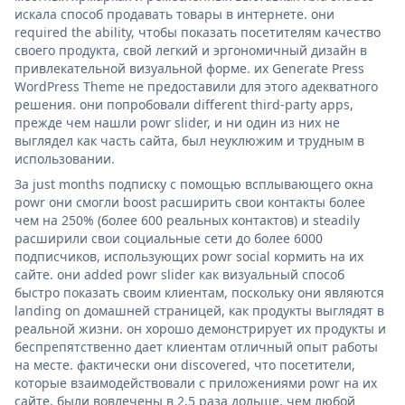
искала способ продавать товары в интернете. они
required the ability, чтобы показать посетителям качество
своего продукта, свой легкий и эргономичный дизайн в
привлекательной визуальной форме. их Generate Press
WordPress Theme не предоставили для этого адекватного
решения. они попробовали different third-party apps,
прежде чем нашли powr slider, и ни один из них не
выглядел как часть сайта, был неуклюжим и трудным в
использовании.
За just months подписку с помощью всплывающего окна
powr они смогли boost расширить свои контакты более
чем на 250% (более 600 реальных контактов) и steadily
расширили свои социальные сети до более 6000
подписчиков, использующих powr social кормить на их
сайте. они added powr slider как визуальный способ
быстро показать своим клиентам, поскольку они являются
landing on домашней страницей, как продукты выглядят в
реальной жизни. он хорошо демонстрирует их продукты и
беспрепятственно дает клиентам отличный опыт работы
на месте. фактически они discovered, что посетители,
которые взаимодействовали с приложениями powr на их
сайте, были вовлечены в 2,5 раза дольше, чем любой