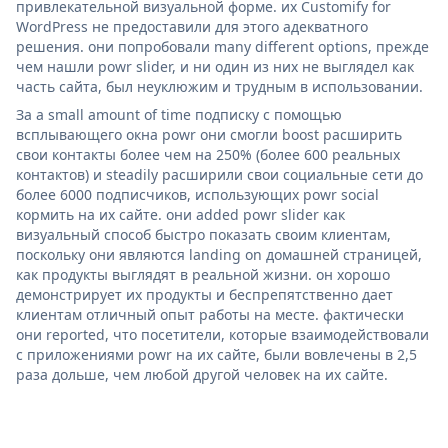
привлекательной визуальной форме. их Customify for
WordPress не предоставили для этого адекватного
решения. они попробовали many different options, прежде
чем нашли powr slider, и ни один из них не выглядел как
часть сайта, был неуклюжим и трудным в использовании.
За a small amount of time подписку с помощью
всплывающего окна powr они смогли boost расширить
свои контакты более чем на 250% (более 600 реальных
контактов) и steadily расширили свои социальные сети до
более 6000 подписчиков, использующих powr social
кормить на их сайте. они added powr slider как
визуальный способ быстро показать своим клиентам,
поскольку они являются landing on домашней страницей,
как продукты выглядят в реальной жизни. он хорошо
демонстрирует их продукты и беспрепятственно дает
клиентам отличный опыт работы на месте. фактически
они reported, что посетители, которые взаимодействовали
с приложениями powr на их сайте, были вовлечены в 2,5
раза дольше, чем любой другой человек на их сайте.