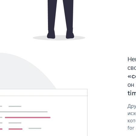
Не
св
«c
он
tim
Дру
исх
кот
for