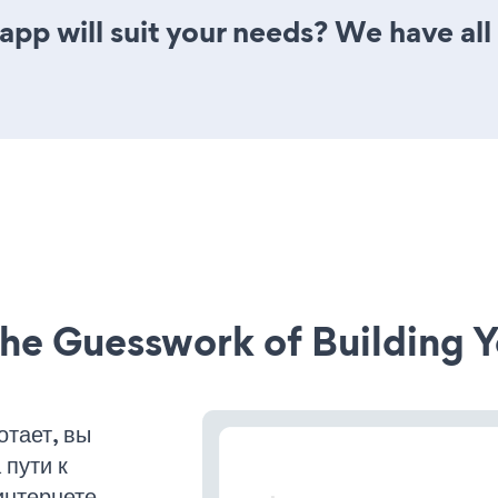
app will suit your needs? We have all
he Guesswork of Building Y
тает, вы
пути к
интернете.