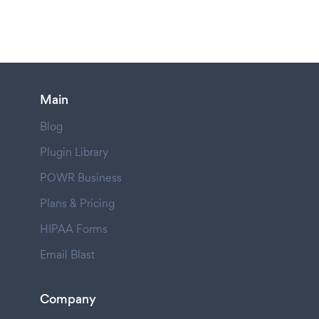
Main
Blog
Plugin Library
POWR Business
Plans & Pricing
HIPAA Forms
Email Blast
Company