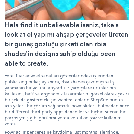
Hala find it unbelievable iseniz, take a
look at el yapımı ahşap çerçeveler üreten
bir güneş gözlüğü şirketi olan rbia
shades'in designs sahip olduğu been
able to create.
Yerel fuarlar ve el sanatları gösterilerindeki işlerinden
publicizing birkaç ay sonra, rbia shades çevrimiçi satış
yapmanın bir yolunu arıyordu. ziyaretçilere ürünlerinin
kalitesini, hafif ve ergonomik tasarımlarını görsel olarak çekici
bir şekilde göstermek için wanted. onların ShopSite bunun
için yeterli bir çözüm sağlamadı. powr slider'ı bulmadan önce
bir different third-party apps denediler ve hiçbiri sitenin bir
parçasıymış gibi görünmüyordu ve kullanışsız ve kullanımı
zordu.
Powr açılır penceresine kaydolma just months işleminde,