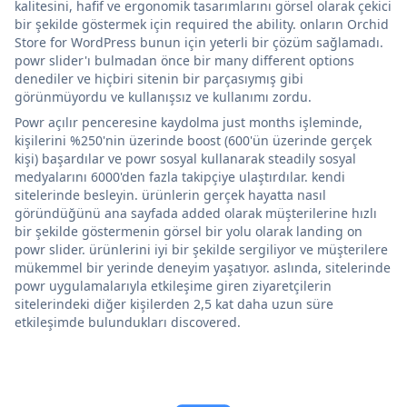
kalitesini, hafif ve ergonomik tasarımlarını görsel olarak çekici
bir şekilde göstermek için required the ability. onların Orchid
Store for WordPress bunun için yeterli bir çözüm sağlamadı.
powr slider'ı bulmadan önce bir many different options
denediler ve hiçbiri sitenin bir parçasıymış gibi
görünmüyordu ve kullanışsız ve kullanımı zordu.
Powr açılır penceresine kaydolma just months işleminde,
kişilerini %250'nin üzerinde boost (600'ün üzerinde gerçek
kişi) başardılar ve powr sosyal kullanarak steadily sosyal
medyalarını 6000'den fazla takipçiye ulaştırdılar. kendi
sitelerinde besleyin. ürünlerin gerçek hayatta nasıl
göründüğünü ana sayfada added olarak müşterilerine hızlı
bir şekilde göstermenin görsel bir yolu olarak landing on
powr slider. ürünlerini iyi bir şekilde sergiliyor ve müşterilere
mükemmel bir yerinde deneyim yaşatıyor. aslında, sitelerinde
powr uygulamalarıyla etkileşime giren ziyaretçilerin
sitelerindeki diğer kişilerden 2,5 kat daha uzun süre
etkileşimde bulundukları discovered.