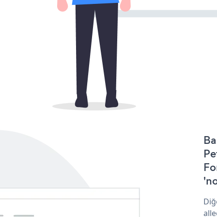
Ba
Pe
Fo
'no
Diğ
all