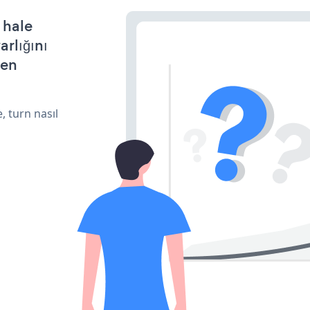
 hale
arlığını
den
, turn nasıl