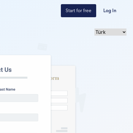
Start for free
Log In