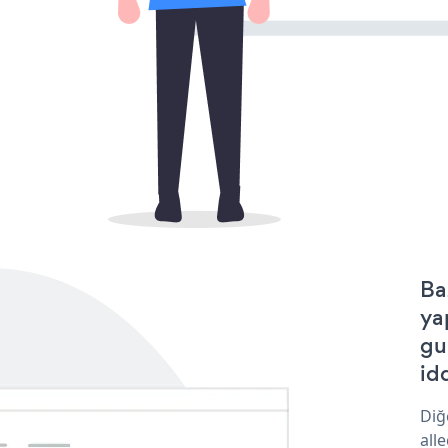
Ba
ya
gu
idd
Diğ
all