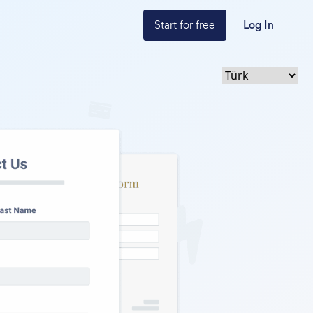
Start for free
Log In