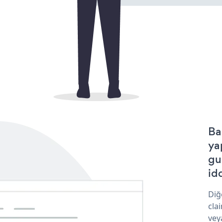
Ba
ya
gu
idd
Diğ
cla
vey