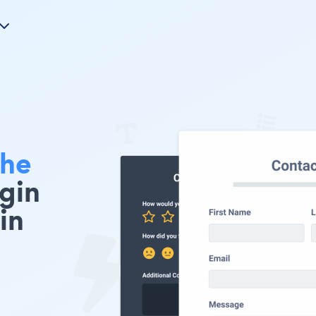
he
gin
in