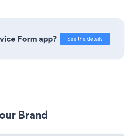
rvice Form app?
See the details
our Brand