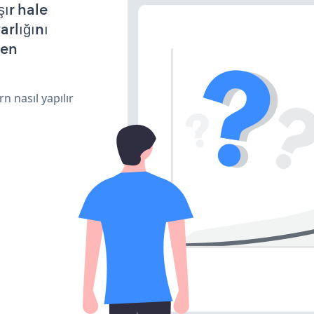
ır hale
arlığını
den
n nasıl yapılır