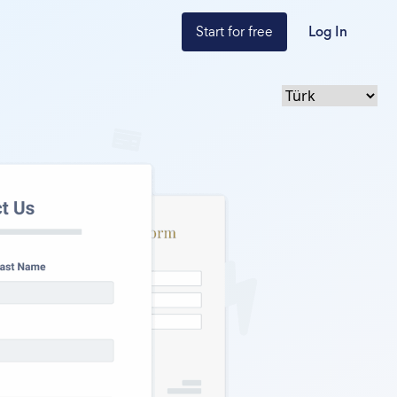
Start for free
Log In