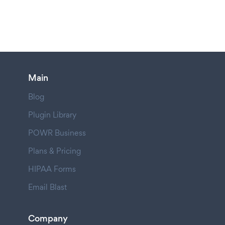
Main
Blog
Plugin Library
POWR Business
Plans & Pricing
HIPAA Forms
Email Blast
Company