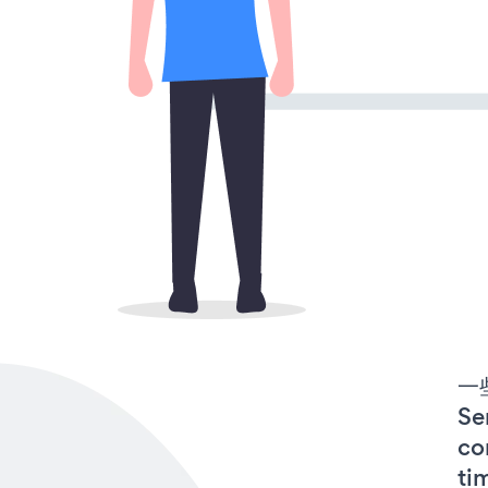
一些
S
co
ti