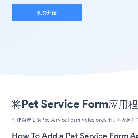
免费开始
将Pet Service Form
创建自定义的Pet Service Form Volusion应用，
How To Add a Pet Service Form A