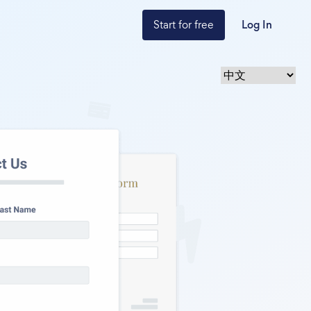
Start for free
Log In