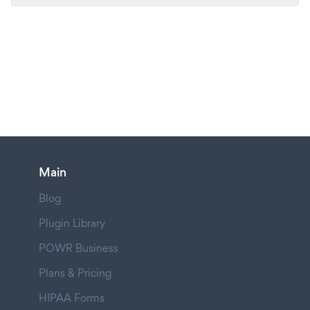
Main
Blog
Plugin Library
POWR Business
Plans & Pricing
HIPAA Forms