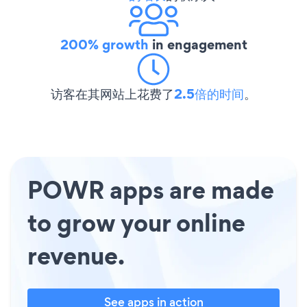
200% growth
in engagement
访客在其网站上花费了
2.5倍的时间
。
POWR apps are made
to grow your online
revenue.
See apps in action