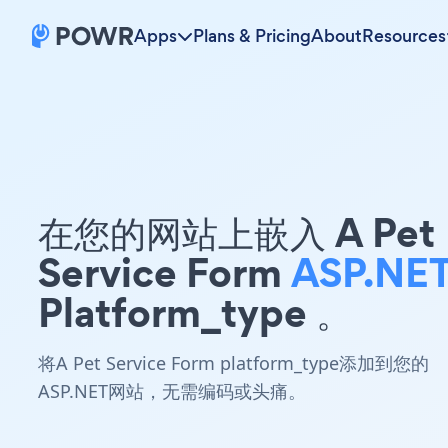
Apps
Plans & Pricing
About
Resources
在您的网站上嵌入 A Pet
Service Form
ASP.NE
Platform_type 。
将A Pet Service Form platform_type添加到您的
ASP.NET网站，无需编码或头痛。