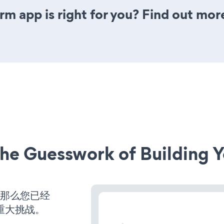
rm app is right for you? Find out mor
he Guesswork of Building Y
，那么您已经
重大挑战。