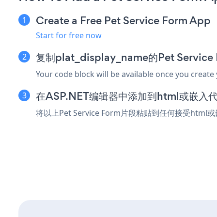
Create a Free Pet Service Form App
Start for free now
复制plat_display_name的Pet Servi
Your code block will be available once you create
在ASP.NET编辑器中添加到html或嵌入
将以上Pet Service Form片段粘贴到任何接受htm