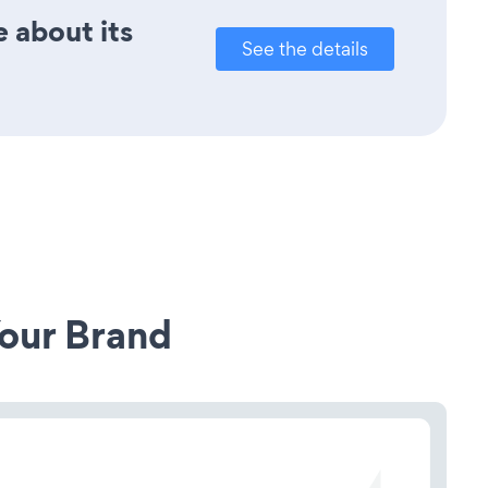
e about its
See the details
our Brand