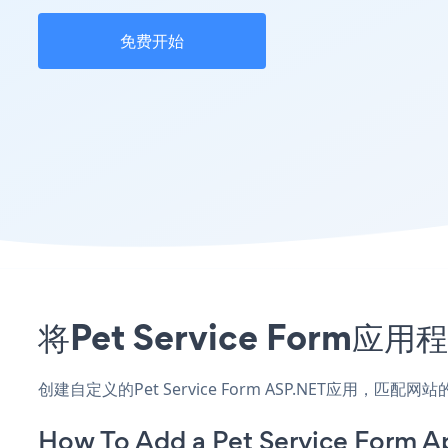
免费开始
将Pet Service For
创建自定义的Pet Service Form ASP.NET应用，
How To Add a Pet Service Form A