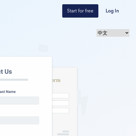
Start for free
Log In