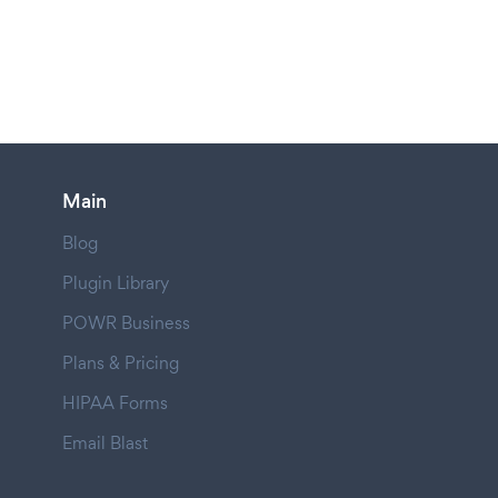
Main
Blog
Plugin Library
POWR Business
Plans & Pricing
HIPAA Forms
Email Blast