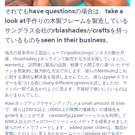
それでもhave questionsの場合は、take a
look at手作りの木製フレームを製造している
サングラス会社のrbiashadesがcraftsを持っ
ているものをseen in their business。
地元の見本市や工芸品ショーでのpublicizingビジネスの数か月
後、rbiashadesはオンラインで販売する方法を探していました。
wantedは、訪問者に製品の品質、軽量で人間工学に基づいたデザ
インを視覚的に魅力的な方法で示します。彼らのMediumはこれ
に対する適切な解決策を提供しませんでした。彼らはpowrスライ
ダーを見つける前にmany different optionsを試しましたが、サ
イトの一部であるかのように見えず、不格好で使いにくいものは
ありませんでした。
Powrポップアップでサインアップしたa small amount of time
で、彼らは250％以上（600以上の実際の連絡先）の連絡先を
growすることができ、constantlyはpowrソーシャルを利用して
6000人以上のフォロワーにソーシャルメディアを成長させました
彼らのサイトでフィードします。 added powr sliderは、製品が
実際にどのように見えるかをホームページlanding onであるた