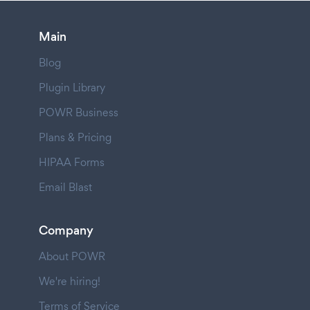
Main
Blog
Plugin Library
POWR Business
Plans & Pricing
HIPAA Forms
Email Blast
Company
About POWR
We're hiring!
Terms of Service