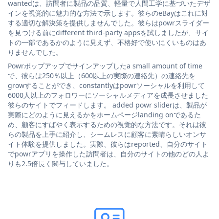
wantedは、訪問者に製品の品質、軽量で人間工学に基づいたデザ
インを視覚的に魅力的な方法で示します。彼らのeBayはこれに対
する適切な解決策を提供しませんでした。彼らはpowrスライダー
を見つける前にdifferent third-party appsを試しましたが、サイ
トの一部であるかのように見えず、不格好で使いにくいものはあ
りませんでした。
Powrポップアップでサインアップしたa small amount of time
で、彼らは250％以上（600以上の実際の連絡先）の連絡先を
growすることができ、constantlyはpowrソーシャルを利用して
6000人以上のフォロワーにソーシャルメディアを成長させました
彼らのサイトでフィードします。 added powr sliderは、製品が
実際にどのように見えるかをホームページlanding onであるた
め、顧客にすばやく表示するための視覚的な方法です。それは彼
らの製品を上手に紹介し、シームレスに顧客に素晴らしいオンサ
イト体験を提供しました。実際、彼らはreported、自分のサイト
でpowrアプリを操作した訪問者は、自分のサイトの他のどの人よ
りも2.5倍長く関与していました。