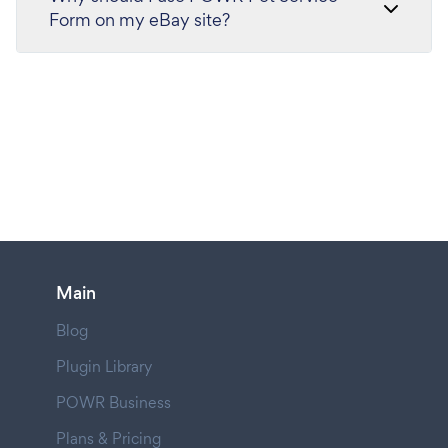
Form on my eBay site?
Main
Blog
Plugin Library
POWR Business
Plans & Pricing