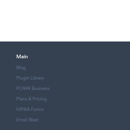
Main
Blog
Plugin Library
POWR Business
Plans & Pricing
HIPAA Forms
Email Blast