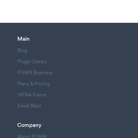
Main
Blog
Plugin Library
POWR Business
Plans & Pricing
HIPAA Forms
Email Blast
Company
About POWR