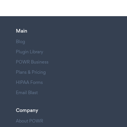
Main
Blog
Plugin Library
POWR Business
Plans & Pricing
HIPAA Forms
Email Blast
Company
About POWR