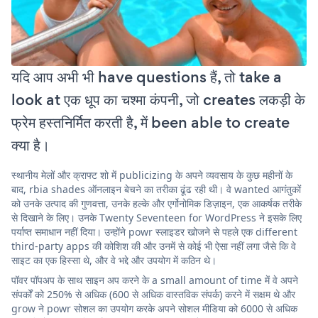
यदि आप अभी भी have questions हैं, तो take a
look at एक धूप का चश्मा कंपनी, जो creates लकड़ी के
फ्रेम हस्तनिर्मित करती है, में been able to create
क्या है।
स्थानीय मेलों और क्राफ्ट शो में publicizing के अपने व्यवसाय के कुछ महीनों के
बाद, rbia shades ऑनलाइन बेचने का तरीका ढूंढ रही थी। वे wanted आगंतुकों
को उनके उत्पाद की गुणवत्ता, उनके हल्के और एर्गोनोमिक डिज़ाइन, एक आकर्षक तरीके
से दिखाने के लिए। उनके Twenty Seventeen for WordPress ने इसके लिए
पर्याप्त समाधान नहीं दिया। उन्होंने powr स्लाइडर खोजने से पहले एक different
third-party apps की कोशिश की और उनमें से कोई भी ऐसा नहीं लगा जैसे कि वे
साइट का एक हिस्सा थे, और वे भद्दे और उपयोग में कठिन थे।
पॉवर पॉपअप के साथ साइन अप करने के a small amount of time में वे अपने
संपर्कों को 250% से अधिक (600 से अधिक वास्तविक संपर्क) करने में सक्षम थे और
grow ने powr सोशल का उपयोग करके अपने सोशल मीडिया को 6000 से अधिक