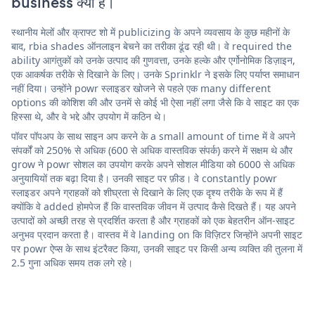
business क्या है।
स्थानीय मेलों और क्राफ्ट शो में publicizing के अपने व्यवसाय के कुछ महीनों के
बाद, rbia shades ऑनलाइन बेचने का तरीका ढूंढ रही थी। वे required the
ability आगंतुकों को उनके उत्पाद की गुणवत्ता, उनके हल्के और एर्गोनोमिक डिज़ाइन,
एक आकर्षक तरीके से दिखाने के लिए। उनके Sprinklr ने इसके लिए पर्याप्त समाधान
नहीं दिया। उन्होंने powr स्लाइडर खोजने से पहले एक many different
options की कोशिश की और उनमें से कोई भी ऐसा नहीं लगा जैसे कि वे साइट का एक
हिस्सा थे, और वे भद्दे और उपयोग में कठिन थे।
पॉवर पॉपअप के साथ साइन अप करने के a small amount of time में वे अपने
संपर्कों को 250% से अधिक (600 से अधिक वास्तविक संपर्क) करने में सक्षम थे और
grow ने powr सोशल का उपयोग करके अपने सोशल मीडिया को 6000 से अधिक
अनुयायियों तक बढ़ा दिया है। उनकी साइट पर फ़ीड। वे constantly powr
स्लाइडर अपने ग्राहकों को शीघ्रता से दिखाने के लिए एक दृश्य तरीके के रूप में हैं
क्योंकि वे added होमपेज हैं कि वास्तविक जीवन में उत्पाद कैसे दिखते हैं। यह अपने
उत्पादों को अच्छी तरह से प्रदर्शित करता है और ग्राहकों को एक बेहतरीन ऑन-साइट
अनुभव प्रदान करता है। वास्तव में वे landing on कि विज़िटर जिन्होंने अपनी साइट
पर powr ऐप्स के साथ इंटरैक्ट किया, उनकी साइट पर किसी अन्य व्यक्ति की तुलना में
2.5 गुना अधिक समय तक लगे रहे।