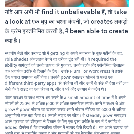
यदि आप अभी भी find it unbelievable हैं, तो take
a look at एक धूप का चश्मा कंपनी, जो creates लकड़ी
के फ्रेम हस्तनिर्मित करती है, में been able to create
क्या है।
स्थानीय मेलों और क्राफ्ट शो में getting के अपने व्यवसाय के कुछ महीनों के बाद,
rbia shades ऑनलाइन बेचने का तरीका ढूंढ रही थी। वे required the
ability आगंतुकों को उनके उत्पाद की गुणवत्ता, उनके हल्के और एर्गोनोमिक डिज़ाइन,
एक आकर्षक तरीके से दिखाने के लिए। उनके Plum For WordPress ने इसके
लिए पर्याप्त समाधान नहीं दिया। उन्होंने powr स्लाइडर खोजने से पहले एक
different third-party apps की कोशिश की और उनमें से कोई भी ऐसा नहीं लगा
जैसे कि वे साइट का एक हिस्सा थे, और वे भद्दे और उपयोग में कठिन थे।
पॉवर पॉपअप के साथ साइन अप करने के a small amount of time में वे अपने
संपर्कों को 250% से अधिक (600 से अधिक वास्तविक संपर्क) करने में सक्षम थे और
grow ने powr सोशल का उपयोग करके अपने सोशल मीडिया को 6000 से अधिक
अनुयायियों तक बढ़ा दिया है। उनकी साइट पर फ़ीड। वे steadily powr स्लाइडर
अपने ग्राहकों को शीघ्रता से दिखाने के लिए एक दृश्य तरीके के रूप में हैं क्योंकि वे
added होमपेज हैं कि वास्तविक जीवन में उत्पाद कैसे दिखते हैं। यह अपने उत्पादों को
अच्छी तरह से प्रदर्शित करता है और ग्राहकों को एक बेहतरीन ऑन-साइट अनुभव