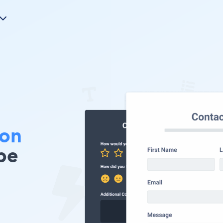
ion
pe