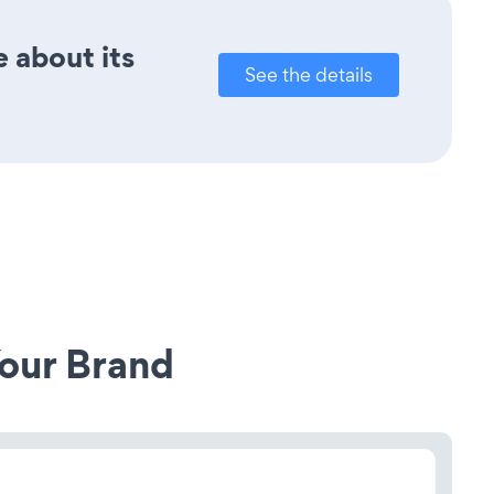
e about its
See the details
our Brand