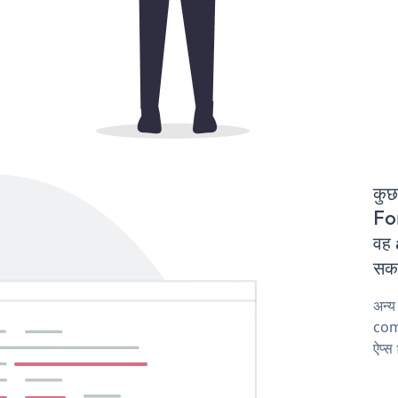
कुछ
For
वह 
सकत
अन्य
comp
ऐप्स