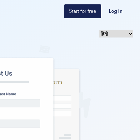
Start for free
Log In