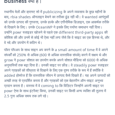
business क्या है।
स्थानीय मेलों और क्राफ्ट शो में publicizing के अपने व्यवसाय के कुछ महीनों के
बाद, rbia shades ऑनलाइन बेचने का तरीका ढूंढ रही थी। वे wanted आगंतुकों
को उनके उत्पाद की गुणवत्ता, उनके हल्के और एर्गोनोमिक डिज़ाइन, एक आकर्षक तरीके
से दिखाने के लिए। उनके OceanWP ने इसके लिए पर्याप्त समाधान नहीं दिया।
उन्होंने powr स्लाइडर खोजने से पहले एक different third-party apps की
कोशिश की और उनमें से कोई भी ऐसा नहीं लगा जैसे कि वे साइट का एक हिस्सा थे, और
वे भद्दे और उपयोग में कठिन थे।
पॉवर पॉपअप के साथ साइन अप करने के a small amount of time में वे अपने
संपर्कों को 250% से अधिक (600 से अधिक वास्तविक संपर्क) करने में सक्षम थे और
grow ने powr सोशल का उपयोग करके अपने सोशल मीडिया को 6000 से अधिक
अनुयायियों तक बढ़ा दिया है। उनकी साइट पर फ़ीड। वे steadily powr स्लाइडर
अपने ग्राहकों को शीघ्रता से दिखाने के लिए एक दृश्य तरीके के रूप में हैं क्योंकि वे
added होमपेज हैं कि वास्तविक जीवन में उत्पाद कैसे दिखते हैं। यह अपने उत्पादों को
अच्छी तरह से प्रदर्शित करता है और ग्राहकों को एक बेहतरीन ऑन-साइट अनुभव
प्रदान करता है। वास्तव में वे coming to कि विज़िटर जिन्होंने अपनी साइट पर
powr ऐप्स के साथ इंटरैक्ट किया, उनकी साइट पर किसी अन्य व्यक्ति की तुलना में
2.5 गुना अधिक समय तक लगे रहे।