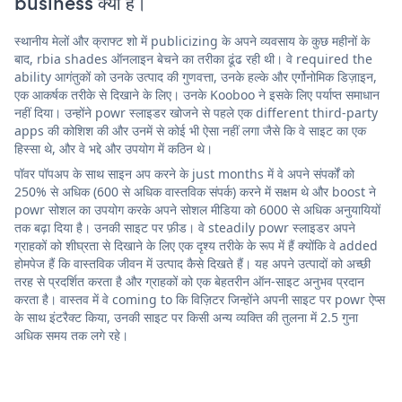
business क्या है।
स्थानीय मेलों और क्राफ्ट शो में publicizing के अपने व्यवसाय के कुछ महीनों के
बाद, rbia shades ऑनलाइन बेचने का तरीका ढूंढ रही थी। वे required the
ability आगंतुकों को उनके उत्पाद की गुणवत्ता, उनके हल्के और एर्गोनोमिक डिज़ाइन,
एक आकर्षक तरीके से दिखाने के लिए। उनके Kooboo ने इसके लिए पर्याप्त समाधान
नहीं दिया। उन्होंने powr स्लाइडर खोजने से पहले एक different third-party
apps की कोशिश की और उनमें से कोई भी ऐसा नहीं लगा जैसे कि वे साइट का एक
हिस्सा थे, और वे भद्दे और उपयोग में कठिन थे।
पॉवर पॉपअप के साथ साइन अप करने के just months में वे अपने संपर्कों को
250% से अधिक (600 से अधिक वास्तविक संपर्क) करने में सक्षम थे और boost ने
powr सोशल का उपयोग करके अपने सोशल मीडिया को 6000 से अधिक अनुयायियों
तक बढ़ा दिया है। उनकी साइट पर फ़ीड। वे steadily powr स्लाइडर अपने
ग्राहकों को शीघ्रता से दिखाने के लिए एक दृश्य तरीके के रूप में हैं क्योंकि वे added
होमपेज हैं कि वास्तविक जीवन में उत्पाद कैसे दिखते हैं। यह अपने उत्पादों को अच्छी
तरह से प्रदर्शित करता है और ग्राहकों को एक बेहतरीन ऑन-साइट अनुभव प्रदान
करता है। वास्तव में वे coming to कि विज़िटर जिन्होंने अपनी साइट पर powr ऐप्स
के साथ इंटरैक्ट किया, उनकी साइट पर किसी अन्य व्यक्ति की तुलना में 2.5 गुना
अधिक समय तक लगे रहे।