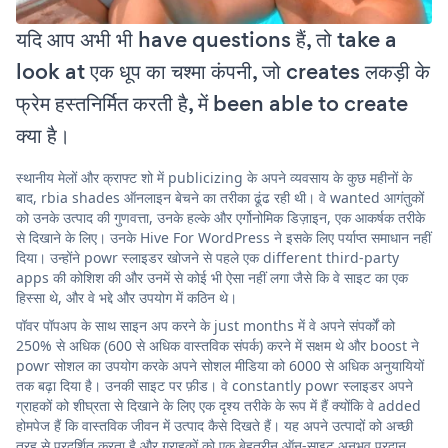
यदि आप अभी भी have questions हैं, तो take a
look at एक धूप का चश्मा कंपनी, जो creates लकड़ी के
फ्रेम हस्तनिर्मित करती है, में been able to create
क्या है।
स्थानीय मेलों और क्राफ्ट शो में publicizing के अपने व्यवसाय के कुछ महीनों के
बाद, rbia shades ऑनलाइन बेचने का तरीका ढूंढ रही थी। वे wanted आगंतुकों
को उनके उत्पाद की गुणवत्ता, उनके हल्के और एर्गोनोमिक डिज़ाइन, एक आकर्षक तरीके
से दिखाने के लिए। उनके Hive For WordPress ने इसके लिए पर्याप्त समाधान नहीं
दिया। उन्होंने powr स्लाइडर खोजने से पहले एक different third-party
apps की कोशिश की और उनमें से कोई भी ऐसा नहीं लगा जैसे कि वे साइट का एक
हिस्सा थे, और वे भद्दे और उपयोग में कठिन थे।
पॉवर पॉपअप के साथ साइन अप करने के just months में वे अपने संपर्कों को
250% से अधिक (600 से अधिक वास्तविक संपर्क) करने में सक्षम थे और boost ने
powr सोशल का उपयोग करके अपने सोशल मीडिया को 6000 से अधिक अनुयायियों
तक बढ़ा दिया है। उनकी साइट पर फ़ीड। वे constantly powr स्लाइडर अपने
ग्राहकों को शीघ्रता से दिखाने के लिए एक दृश्य तरीके के रूप में हैं क्योंकि वे added
होमपेज हैं कि वास्तविक जीवन में उत्पाद कैसे दिखते हैं। यह अपने उत्पादों को अच्छी
तरह से प्रदर्शित करता है और ग्राहकों को एक बेहतरीन ऑन-साइट अनुभव प्रदान