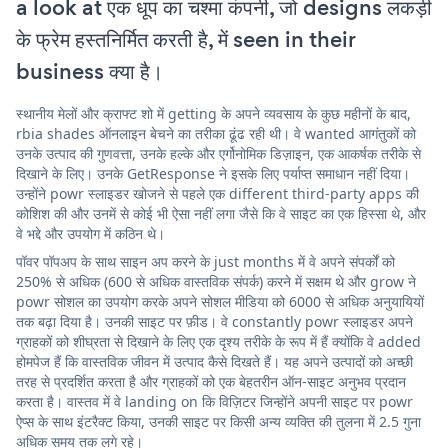
a look at एक धूप का चश्मा कंपनी, जो designs लकड़ी
के फ्रेम हस्तनिर्मित करती है, में seen in their
business क्या है।
स्थानीय मेलों और क्राफ्ट शो में getting के अपने व्यवसाय के कुछ महीनों के बाद,
rbia shades ऑनलाइन बेचने का तरीका ढूंढ रही थी। वे wanted आगंतुकों को
उनके उत्पाद की गुणवत्ता, उनके हल्के और एर्गोनोमिक डिज़ाइन, एक आकर्षक तरीके से
दिखाने के लिए। उनके GetResponse ने इसके लिए पर्याप्त समाधान नहीं दिया।
उन्होंने powr स्लाइडर खोजने से पहले एक different third-party apps की
कोशिश की और उनमें से कोई भी ऐसा नहीं लगा जैसे कि वे साइट का एक हिस्सा थे, और
वे भद्दे और उपयोग में कठिन थे।
पॉवर पॉपअप के साथ साइन अप करने के just months में वे अपने संपर्कों को
250% से अधिक (600 से अधिक वास्तविक संपर्क) करने में सक्षम थे और grow ने
powr सोशल का उपयोग करके अपने सोशल मीडिया को 6000 से अधिक अनुयायियों
तक बढ़ा दिया है। उनकी साइट पर फ़ीड। वे constantly powr स्लाइडर अपने
ग्राहकों को शीघ्रता से दिखाने के लिए एक दृश्य तरीके के रूप में हैं क्योंकि वे added
होमपेज हैं कि वास्तविक जीवन में उत्पाद कैसे दिखते हैं। यह अपने उत्पादों को अच्छी
तरह से प्रदर्शित करता है और ग्राहकों को एक बेहतरीन ऑन-साइट अनुभव प्रदान
करता है। वास्तव में वे landing on कि विज़िटर जिन्होंने अपनी साइट पर powr
ऐप्स के साथ इंटरैक्ट किया, उनकी साइट पर किसी अन्य व्यक्ति की तुलना में 2.5 गुना
अधिक समय तक लगे रहे।