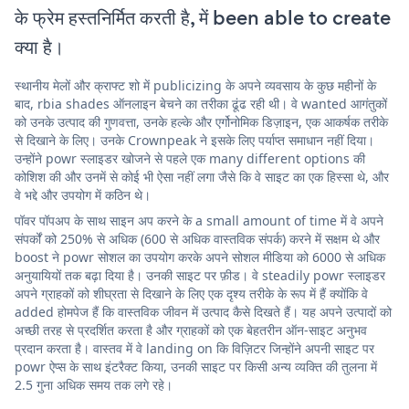
के फ्रेम हस्तनिर्मित करती है, में been able to create
क्या है।
स्थानीय मेलों और क्राफ्ट शो में publicizing के अपने व्यवसाय के कुछ महीनों के
बाद, rbia shades ऑनलाइन बेचने का तरीका ढूंढ रही थी। वे wanted आगंतुकों
को उनके उत्पाद की गुणवत्ता, उनके हल्के और एर्गोनोमिक डिज़ाइन, एक आकर्षक तरीके
से दिखाने के लिए। उनके Crownpeak ने इसके लिए पर्याप्त समाधान नहीं दिया।
उन्होंने powr स्लाइडर खोजने से पहले एक many different options की
कोशिश की और उनमें से कोई भी ऐसा नहीं लगा जैसे कि वे साइट का एक हिस्सा थे, और
वे भद्दे और उपयोग में कठिन थे।
पॉवर पॉपअप के साथ साइन अप करने के a small amount of time में वे अपने
संपर्कों को 250% से अधिक (600 से अधिक वास्तविक संपर्क) करने में सक्षम थे और
boost ने powr सोशल का उपयोग करके अपने सोशल मीडिया को 6000 से अधिक
अनुयायियों तक बढ़ा दिया है। उनकी साइट पर फ़ीड। वे steadily powr स्लाइडर
अपने ग्राहकों को शीघ्रता से दिखाने के लिए एक दृश्य तरीके के रूप में हैं क्योंकि वे
added होमपेज हैं कि वास्तविक जीवन में उत्पाद कैसे दिखते हैं। यह अपने उत्पादों को
अच्छी तरह से प्रदर्शित करता है और ग्राहकों को एक बेहतरीन ऑन-साइट अनुभव
प्रदान करता है। वास्तव में वे landing on कि विज़िटर जिन्होंने अपनी साइट पर
powr ऐप्स के साथ इंटरैक्ट किया, उनकी साइट पर किसी अन्य व्यक्ति की तुलना में
2.5 गुना अधिक समय तक लगे रहे।