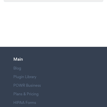
Main
Blog
Plugin Library
POWR Business
Plans & Pricing
HIPAA Forms